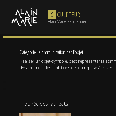
Skip
to
S
C
U
L
P
T
E
U
R
content
Alain Marie Parmentier
Catégorie :
Communication par l’objet
Réaliser un objet-symbole, c’est représenter la somm
dynamisme et les ambitions de l’entreprise à travers
Trophée des lauréats