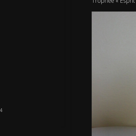
Trophée « Esprit
04